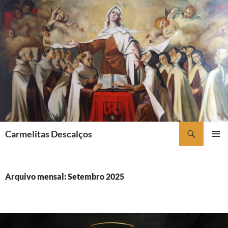
Saltar
para
o
conteúdo
Procurar
Carmelitas Descalços
MENU
PRIMÁR
Arquivo mensal: Setembro 2025