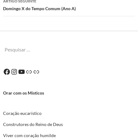
ARTIGO SEGUINTE
Domingo X do Tempo Comum (Ano A)
Pesquisar
por:
Facebook
Instagram
YouTube
Ligação
Ligação
Orar com os Místicos
Coração eucarístico
Construtores do Reino de Deus
Viver com coração humilde