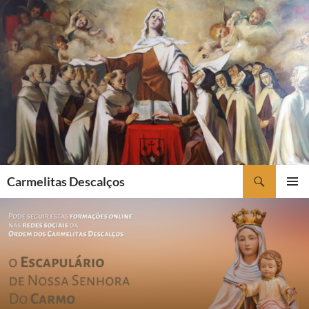
Saltar
para
o
conteúdo
Procurar
Carmelitas Descalços
MENU
PRIMÁR