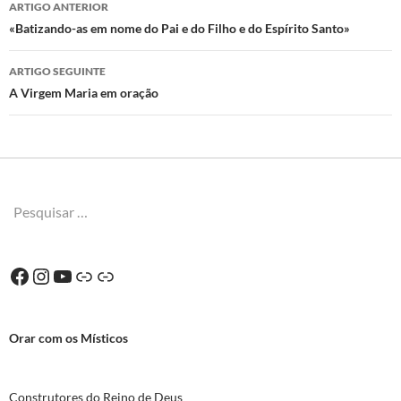
Navegação
ARTIGO ANTERIOR
de
«Batizando-as em nome do Pai e do Filho e do Espírito Santo»
artigos
ARTIGO SEGUINTE
A Virgem Maria em oração
Pesquisar
por:
Facebook
Instagram
YouTube
Ligação
Ligação
Orar com os Místicos
Construtores do Reino de Deus