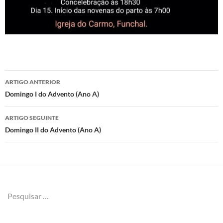
Navegação
ARTIGO ANTERIOR
de
Domingo I do Advento (Ano A)
artigos
ARTIGO SEGUINTE
Domingo II do Advento (Ano A)
Pesquisar
por: